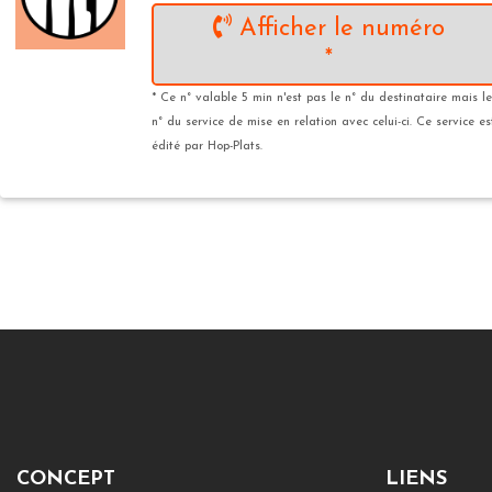
Afficher le numéro
*
* Ce n° valable 5 min n'est pas le n° du destinataire mais le
n° du service de mise en relation avec celui-ci. Ce service es
édité par Hop-Plats.
CONCEPT
LIENS