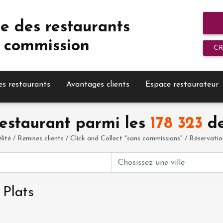
e des restaurants
 commission
C
es restaurants
Avantages clients
Espace restaurateur
estaurant parmi les
178 323
de
élité / Remises clients / Click and Collect "sans commissions" / Réservation 
 Plats