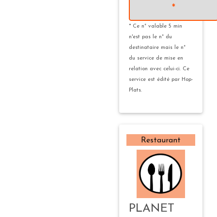
*
* Ce n° valable 5 min
n'est pas le n° du
destinataire mais le n°
du service de mise en
relation avec celui-ci. Ce
service est édité par Hop-
Plats.
Restaurant
PLANET