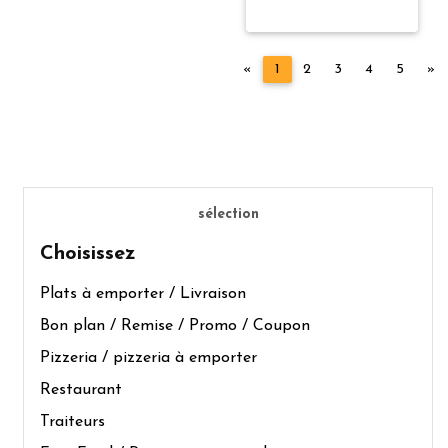
Précédent
Su
«
1
2
3
4
5
»
sélection
Choisissez
Plats à emporter / Livraison
Bon plan / Remise / Promo / Coupon
Pizzeria / pizzeria à emporter
Restaurant
Traiteurs