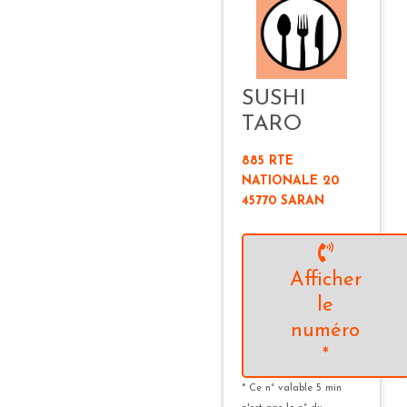
SUSHI
TARO
885 RTE
NATIONALE 20
45770 SARAN
Afficher
le
numéro
*
* Ce n° valable 5 min