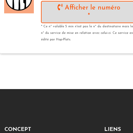
Afficher le numéro
*
* Ce n° valable 5 min n'est pas le n° du destinataire mais le
n° du service de mise en relation avec celui-ci. Ce service es
édité par Hop-Plats.
CONCEPT
LIENS