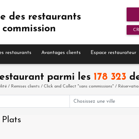
e des restaurants
 commission
C
es restaurants
Avantages clients
Espace restaurateur
estaurant parmi les
178 323
de
élité / Remises clients / Click and Collect "sans commissions" / Réservation 
 Plats