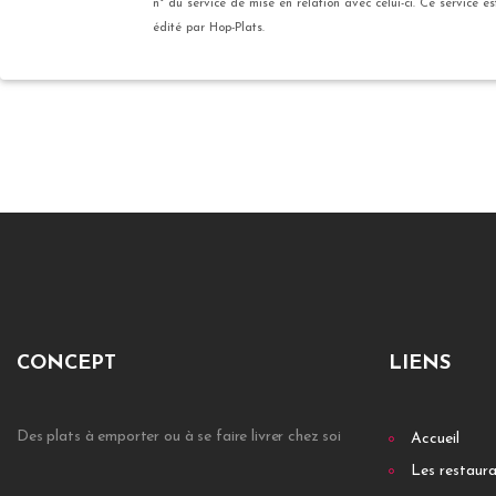
n° du service de mise en relation avec celui-ci. Ce service es
édité par Hop-Plats.
CONCEPT
LIENS
Des plats à emporter ou à se faire livrer chez soi
Accueil
Les restaur