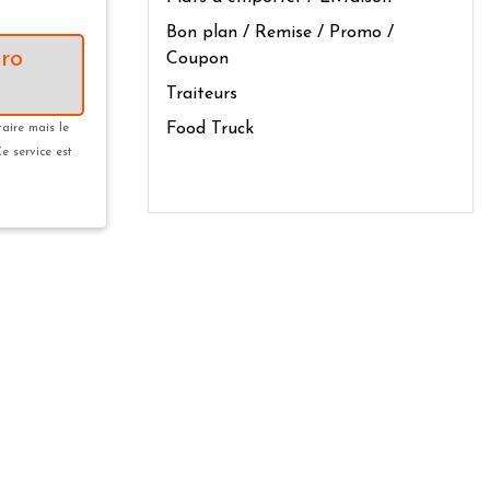
Bon plan / Remise / Promo /
ro
Coupon
Traiteurs
Food Truck
taire mais le
Ce service est