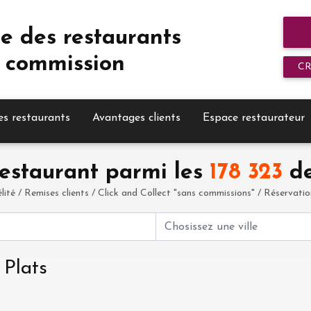
e des restaurants
 commission
C
es restaurants
Avantages clients
Espace restaurateur
estaurant parmi les
178 323
de
élité / Remises clients / Click and Collect "sans commissions" / Réservation 
 Plats