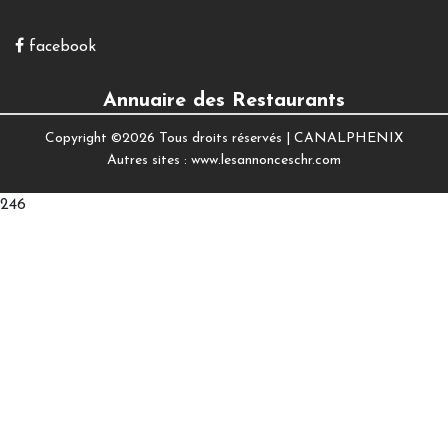
facebook
Annuaire des Restaurants
Copyright ©
2026 Tous droits réservés |
CANALPHENIX
Autres sites :
www.lesannonceschr.com
246