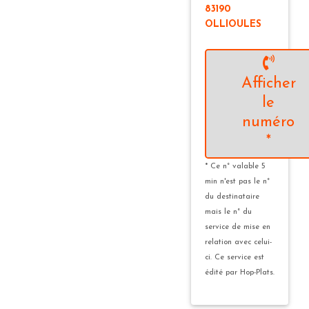
83190
OLLIOULES
Afficher
le
numéro
*
* Ce n° valable 5
min n'est pas le n°
du destinataire
mais le n° du
service de mise en
relation avec celui-
ci. Ce service est
édité par Hop-Plats.