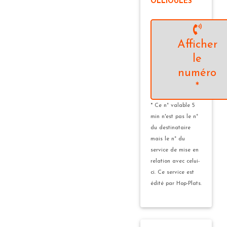
OLLIOULES
Afficher
le
numéro
*
* Ce n° valable 5
min n'est pas le n°
du destinataire
mais le n° du
service de mise en
relation avec celui-
ci. Ce service est
édité par Hop-Plats.