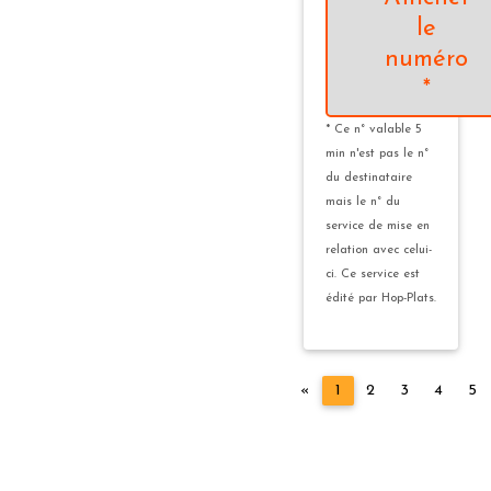
le
numéro
*
* Ce n° valable 5
min n'est pas le n°
du destinataire
mais le n° du
service de mise en
relation avec celui-
ci. Ce service est
édité par Hop-Plats.
Précédent
«
1
2
3
4
5