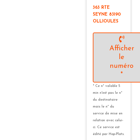
363 RTE
SEYNE 83190
OLLIOULES
Afficher
le
numéro
*
* Ce n° valable 5
min n'est pas le n°
du destinataire
mais le n° du
service de mise en
relation avec celui-
ci. Ce service est
édité par Hop-Plats.