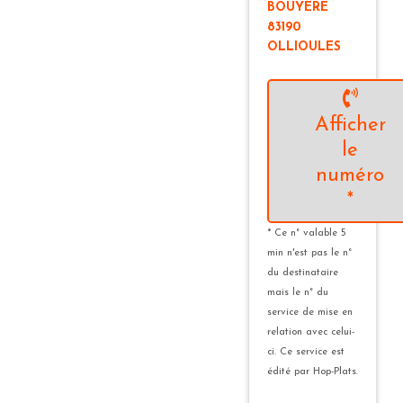
BOUYÈRE
83190
OLLIOULES
Afficher
le
numéro
*
* Ce n° valable 5
min n'est pas le n°
du destinataire
mais le n° du
service de mise en
relation avec celui-
ci. Ce service est
édité par Hop-Plats.