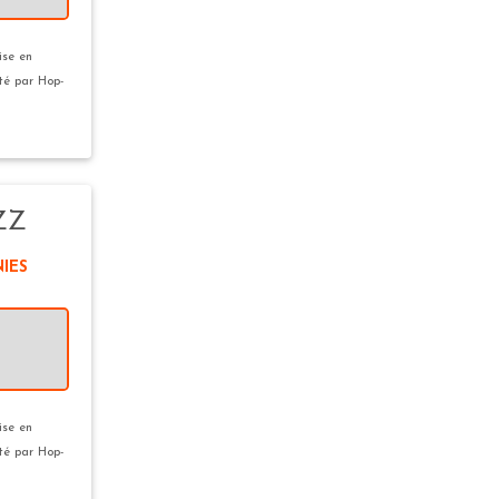
ise en
ité par Hop-
ZZ
NIES
ise en
ité par Hop-