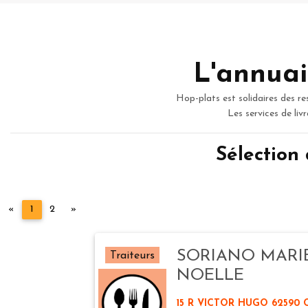
L'annuai
Hop-plats est solidaires des re
Les services de liv
Sélection
Précédent
Suivant
«
1
2
»
SORIANO MARI
Traiteurs
NOELLE
15 R VICTOR HUGO 62590 