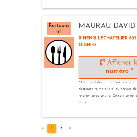
MAURAU DAVID
Restaura
nt
R HENRI LECHATELIER 625
OIGNIES
Afficher l
numéro *
* Ce n° valable 5 min n'est pas le n°
destinataire mais le n° du service d
relation avec celui-ci. Ce service est
Plats.
Précédent
Suivant
«
1
2
»