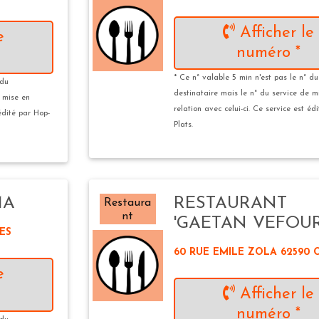
Afficher le
e
numéro *
* Ce n° valable 5 min n'est pas le n° du
 du
destinataire mais le n° du service de m
e mise en
relation avec celui-ci. Ce service est éd
 édité par Hop-
Plats.
MA
RESTAURANT
Restaura
nt
'GAETAN VEFOUR
ES
60 RUE EMILE ZOLA 62590 
e
Afficher le
numéro *