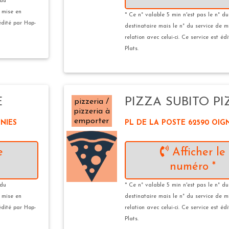
 du
e mise en
* Ce n° valable 5 min n'est pas le n° du
 édité par Hop-
destinataire mais le n° du service de m
relation avec celui-ci. Ce service est éd
Plats.
E
PIZZA SUBITO PI
pizzeria /
pizzeria à
emporter
GNIES
PL DE LA POSTE 62590 OIG
e
Afficher le
numéro *
 du
* Ce n° valable 5 min n'est pas le n° du
e mise en
destinataire mais le n° du service de m
 édité par Hop-
relation avec celui-ci. Ce service est éd
Plats.