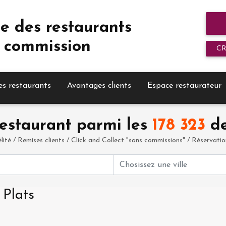
e des restaurants
 commission
C
es restaurants
Avantages clients
Espace restaurateur
estaurant parmi les
178 323
de
élité / Remises clients / Click and Collect "sans commissions" / Réservation 
 Plats