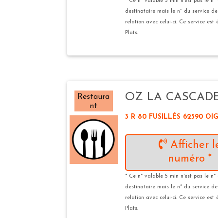
* Ce n° valable 5 min n'est pas le n°
destinataire mais le n° du service d
relation avec celui-ci. Ce service est
Plats.
OZ LA CASCAD
Restaura
nt
3 R 80 FUSILLÉS 62590 OI
Afficher l
numéro *
* Ce n° valable 5 min n'est pas le n°
destinataire mais le n° du service d
relation avec celui-ci. Ce service est
Plats.