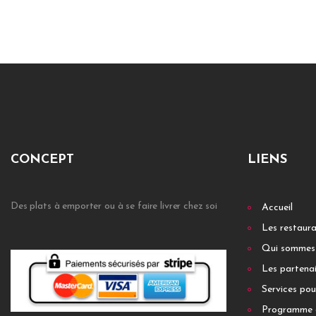
CONCEPT
LIENS
Des plats à emporter ou à se faire livrer chez soi
Accueil
Les restaur
Qui sommes
Les partenai
Services pou
Programme 