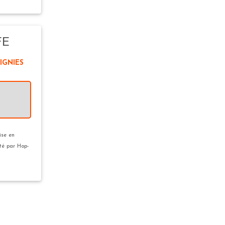
FE
IGNIES
ise en
ité par Hop-