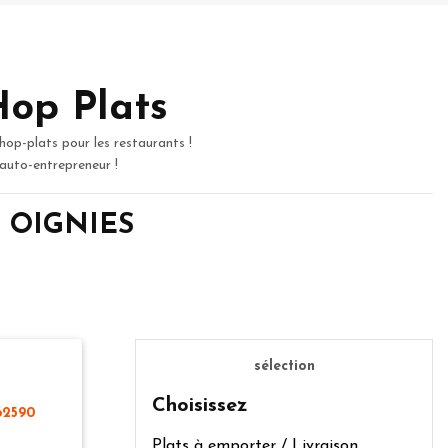
Hop Plats
hop-plats pour les restaurants !
 auto-entrepreneur !
de OIGNIES
sélection
Choisissez
62590
Plats à emporter / Livraison