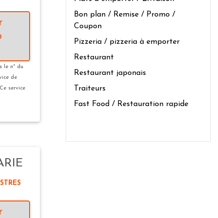
Bon plan / Remise / Promo /
r
Coupon
o
Pizzeria / pizzeria à emporter
Restaurant
s le n° du
Restaurant japonais
vice de
Traiteurs
 Ce service
Fast Food / Restauration rapide
ARIE
ISTRES
r