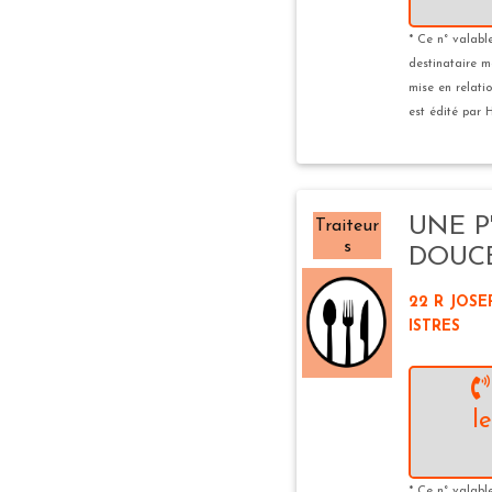
* Ce n° valabl
destinataire m
mise en relatio
est édité par H
UNE P
Traiteur
s
DOUC
22 R JOSE
ISTRES
l
* Ce n° valabl