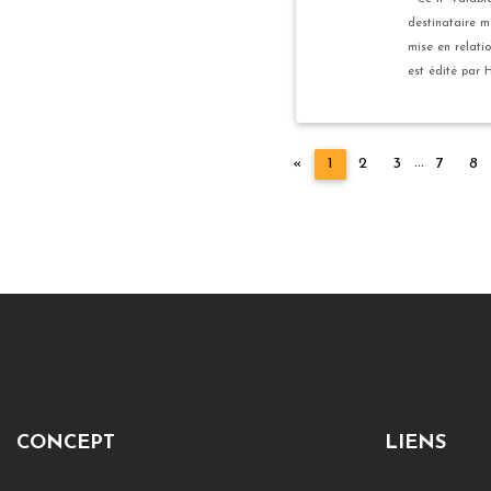
destinataire m
mise en relatio
est édité par H
...
Précédent
«
1
2
3
7
8
CONCEPT
LIENS