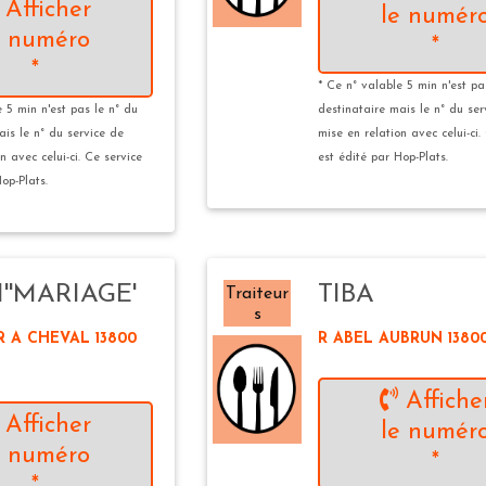
Afficher
le numér
e numéro
*
*
* Ce n° valable 5 min n'est pa
e 5 min n'est pas le n° du
destinataire mais le n° du ser
ais le n° du service de
mise en relation avec celui-ci.
n avec celui-ci. Ce service
est édité par Hop-Plats.
op-Plats.
''MARIAGE'
TIBA
Traiteur
s
R A CHEVAL 13800
R ABEL AUBRUN 13800
Affiche
Afficher
le numér
e numéro
*