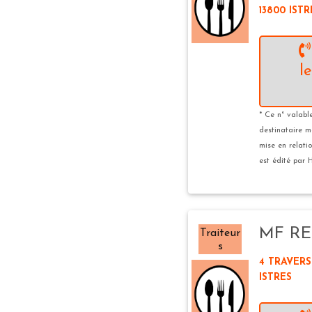
13800 ISTR
l
* Ce n° valabl
destinataire m
mise en relatio
est édité par H
MF RE
Traiteur
s
4 TRAVERS
ISTRES