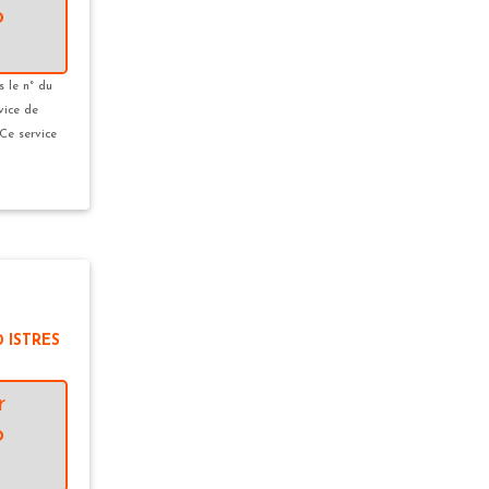
o
s le n° du
vice de
 Ce service
 ISTRES
r
o