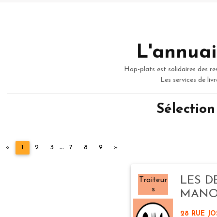
L'annuai
Hop-plats est solidaires des re
Les services de liv
Sélectio
...
Précédent
Suivant
«
1
2
3
7
8
9
»
LES D
Traiteur
s
MAN
28 RUE J