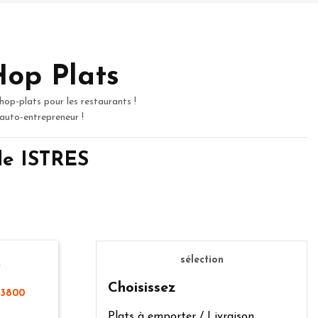
Hop Plats
hop-plats pour les restaurants !
 auto-entrepreneur !
 de ISTRES
sélection
S
Choisissez
13800
Plats à emporter / Livraison