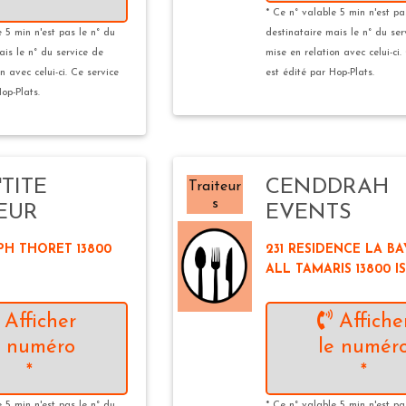
*
* Ce n° valable 5 min n'est pa
e 5 min n'est pas le n° du
destinataire mais le n° du ser
ais le n° du service de
mise en relation avec celui-ci.
n avec celui-ci. Ce service
est édité par Hop-Plats.
op-Plats.
'TITE
CENDDRAH
Traiteur
s
EUR
EVENTS
PH THORET 13800
231 RESIDENCE LA B
ALL TAMARIS 13800 I
Afficher
Affiche
e numéro
le numér
*
*
e 5 min n'est pas le n° du
* Ce n° valable 5 min n'est pa