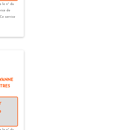
s le n° du
vice de
 Ce service
AYANNE
STRES
r
o
s le n° du