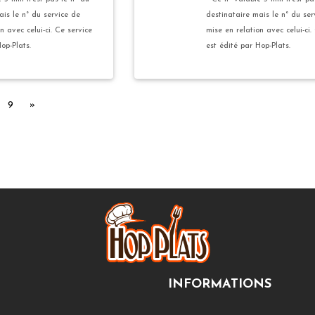
ais le n° du service de
destinataire mais le n° du ser
n avec celui-ci. Ce service
mise en relation avec celui-ci.
op-Plats.
est édité par Hop-Plats.
Suivant
9
»
INFORMATIONS