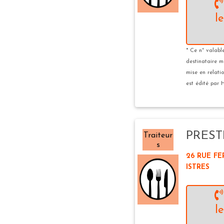
l
* Ce n° valabl
destinataire m
mise en relatio
est édité par H
PRESTI
Traiteur
s
26 RUE FE
ISTRES
l