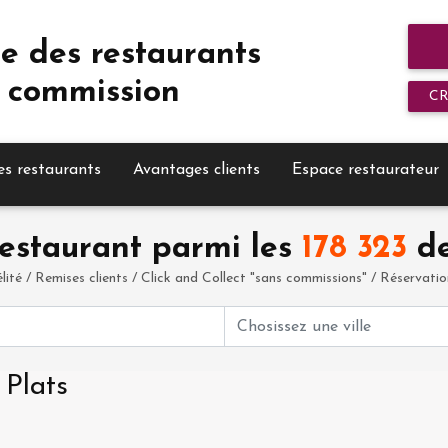
e des restaurants
 commission
C
es restaurants
Avantages clients
Espace restaurateur
estaurant parmi les
178 323
de
élité / Remises clients / Click and Collect "sans commissions" / Réservation 
 Plats