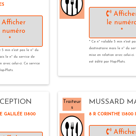
ES
Affiche
Afficher
le numér
e numéro
*
*
* Ce n° valable 5 min n'est pa
destinataire mais le n° du ser
e 5 min n'est pas le n° du
mise en relation avec celui-ci.
ais le n° du service de
est édité par Hop-Plats.
n avec celui-ci. Ce service
op-Plats.
CEPTION
MUSSARD M
Traiteur
s
E GALILÉE 13800
8 R CORINTHE 13800 
Affiche