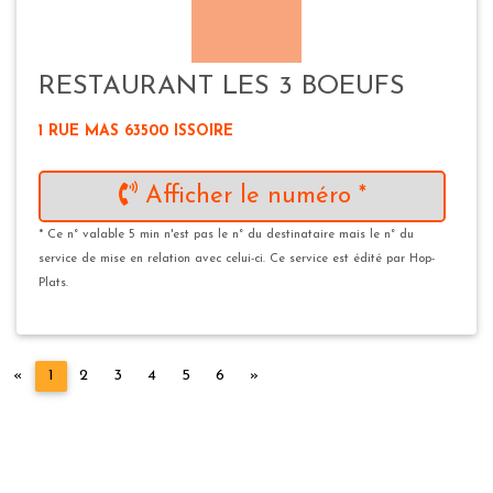
RESTAURANT LES 3 BOEUFS
1 RUE MAS 63500 ISSOIRE
Afficher le numéro *
* Ce n° valable 5 min n'est pas le n° du destinataire mais le n° du
service de mise en relation avec celui-ci. Ce service est édité par Hop-
Plats.
Précédent
Suivant
«
1
2
3
4
5
6
»