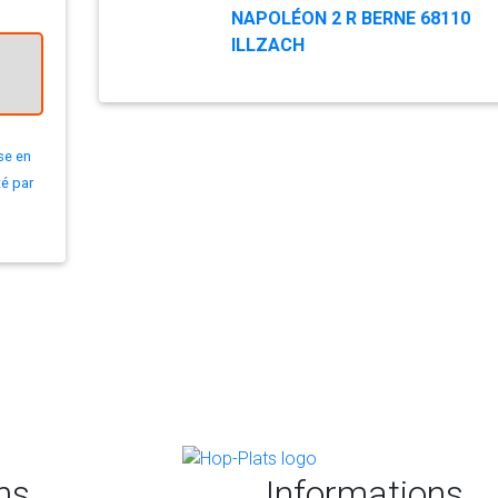
NAPOLÉON 2 R BERNE 68110
ILLZACH
se en
té par
ns
Informations