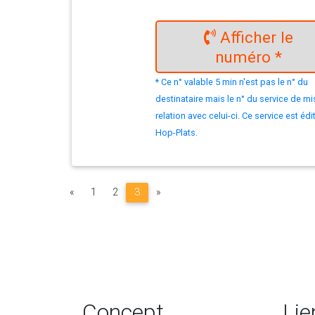
Afficher le
numéro *
* Ce n° valable 5 min n'est pas le n° du
destinataire mais le n° du service de mi
relation avec celui-ci. Ce service est édi
Hop-Plats.
Précédent
Suivant
«
1
2
3
»
Concept
Lie