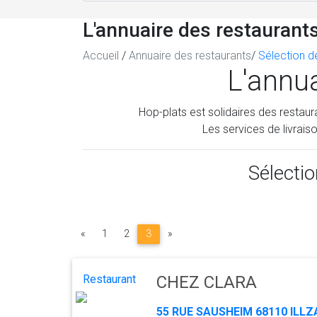
L'annuaire des restaurant
Accueil
/
Annuaire des restaurants
/
Sélection d
L'annua
Hop-plats est solidaires des restaur
Les services de livrais
Sélecti
Précédent
Suivant
«
1
2
3
»
Restaurant
CHEZ CLARA
55 RUE SAUSHEIM 68110 ILL