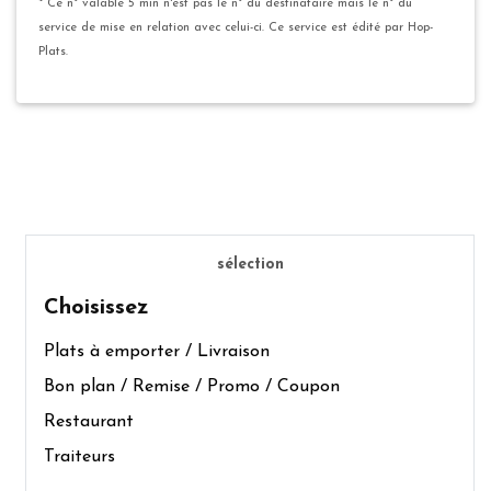
* Ce n° valable 5 min n'est pas le n° du destinataire mais le n° du
service de mise en relation avec celui-ci. Ce service est édité par Hop-
Plats.
sélection
Choisissez
Plats à emporter / Livraison
Bon plan / Remise / Promo / Coupon
Restaurant
Traiteurs