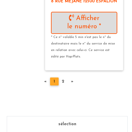
8 RUE MEJANE 12500 ESPALION
Afficher
le numéro *
* Ce n° valable 5 min n'est pas le n° du
destinataire mais le n° du service de mise
en relation avec celui-ci. Ce service est
édité par Hop-Plats.
Précédent
Suivant
«
1
2
»
sélection