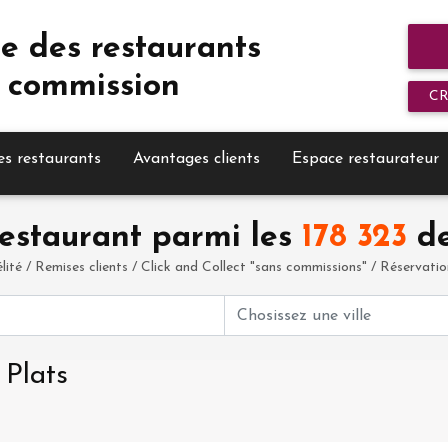
e des restaurants
 commission
C
es restaurants
Avantages clients
Espace restaurateur
estaurant parmi les
178 323
de
élité / Remises clients / Click and Collect "sans commissions" / Réservation 
 Plats