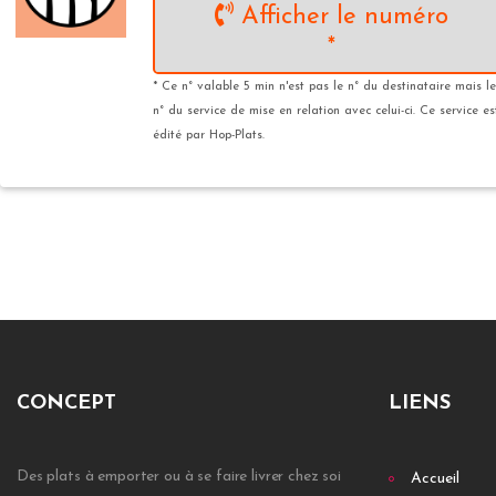
Afficher le numéro
*
* Ce n° valable 5 min n'est pas le n° du destinataire mais le
n° du service de mise en relation avec celui-ci. Ce service es
édité par Hop-Plats.
CONCEPT
LIENS
Des plats à emporter ou à se faire livrer chez soi
Accueil