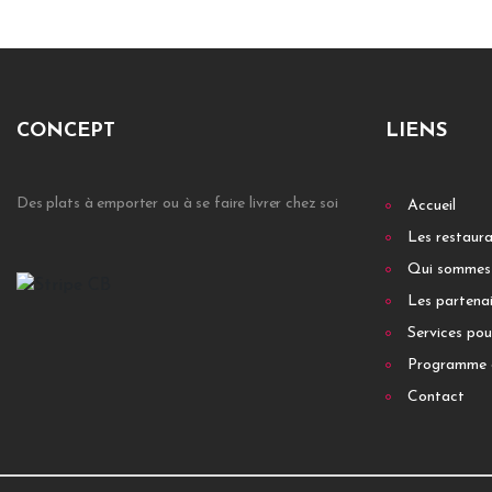
CONCEPT
LIENS
Des plats à emporter ou à se faire livrer chez soi
Accueil
Les restaur
Qui sommes
Les partenai
Services pou
Programme 
Contact