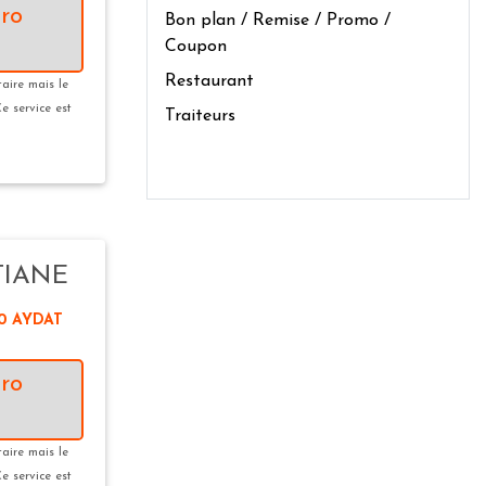
ro
Bon plan / Remise / Promo /
Coupon
Restaurant
taire mais le
Ce service est
Traiteurs
TIANE
70 AYDAT
ro
taire mais le
Ce service est