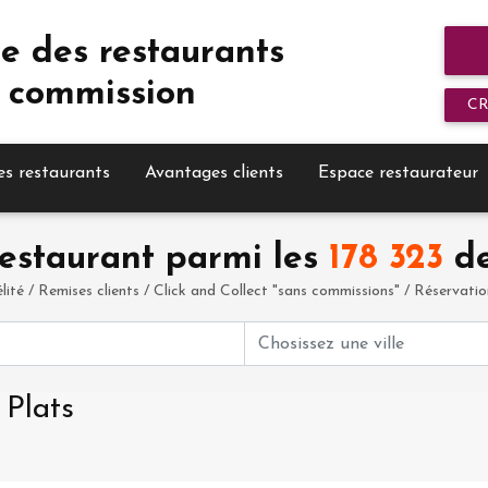
e des restaurants
 commission
C
es restaurants
Avantages clients
Espace restaurateur
estaurant parmi les
178 323
de
élité / Remises clients / Click and Collect "sans commissions" / Réservation 
 Plats