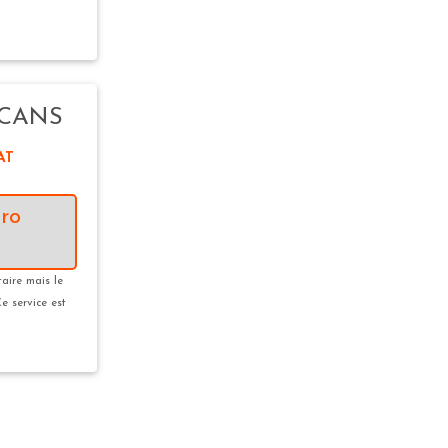
LCANS
AT
ro
taire mais le
Ce service est