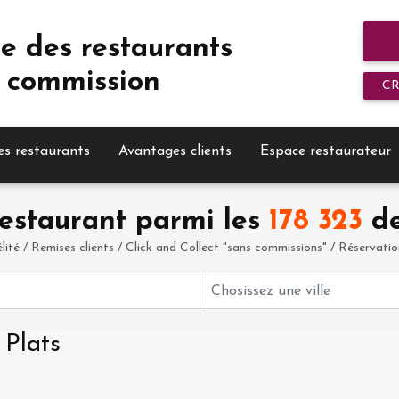
e des restaurants
 commission
C
es restaurants
Avantages clients
Espace restaurateur
estaurant parmi les
178 323
de
élité / Remises clients / Click and Collect "sans commissions" / Réservation 
 Plats