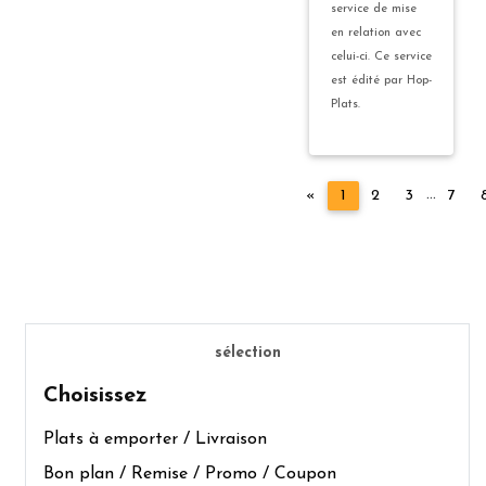
service de mise
en relation avec
celui-ci. Ce service
est édité par Hop-
Plats.
...
Précédent
«
1
2
3
7
sélection
Choisissez
Plats à emporter / Livraison
Bon plan / Remise / Promo / Coupon