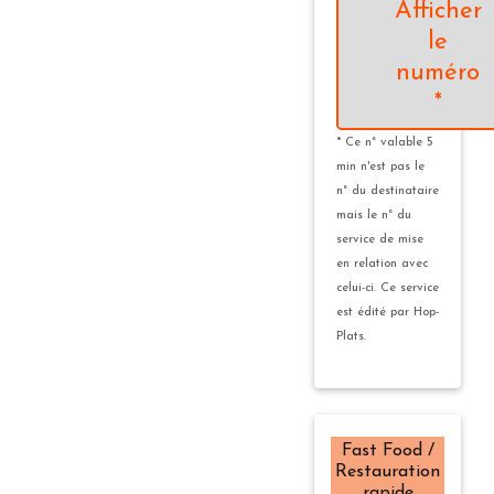
Afficher
le
numéro
*
* Ce n° valable 5
min n'est pas le
n° du destinataire
mais le n° du
service de mise
en relation avec
celui-ci. Ce service
est édité par Hop-
Plats.
Fast Food /
Restauration
rapide