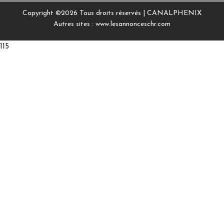
Copyright ©
2026 Tous droits réservés |
CANALPHENIX
Autres sites :
www.lesannonceschr.com
115