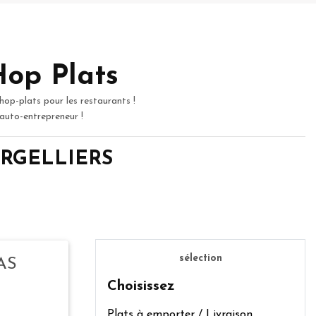
Hop Plats
hop-plats pour les restaurants !
 auto-entrepreneur !
e ARGELLIERS
sélection
AS
Choisissez
Plats à emporter / Livraison