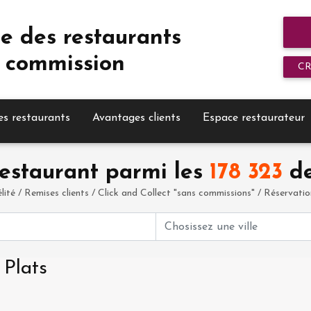
e des restaurants
 commission
C
es restaurants
Avantages clients
Espace restaurateur
estaurant parmi les
178 323
de
élité / Remises clients / Click and Collect "sans commissions" / Réservation 
 Plats