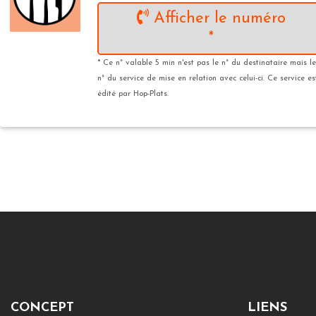
Afficher le numéro
*
* Ce n° valable 5 min n'est pas le n° du destinataire mais le
n° du service de mise en relation avec celui-ci. Ce service es
édité par Hop-Plats.
CONCEPT
LIENS