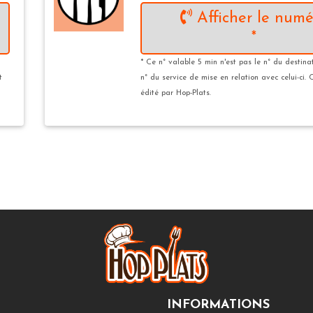
Afficher le numé
*
* Ce n° valable 5 min n'est pas le n° du destina
t
n° du service de mise en relation avec celui-ci. 
édité par Hop-Plats.
INFORMATIONS