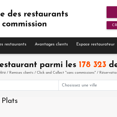
e des restaurants
 commission
C
es restaurants
Avantages clients
Espace restaurateur
estaurant parmi les
178 323
de
élité / Remises clients / Click and Collect "sans commissions" / Réservation 
 Plats