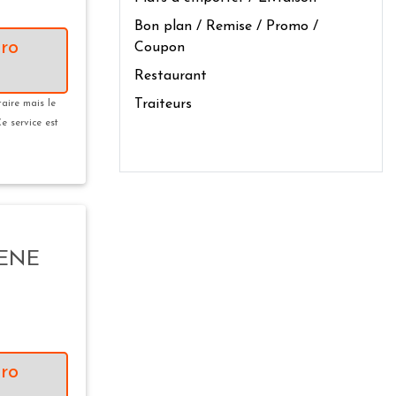
Bon plan / Remise / Promo /
ro
Coupon
Restaurant
Traiteurs
taire mais le
Ce service est
RENE
ro