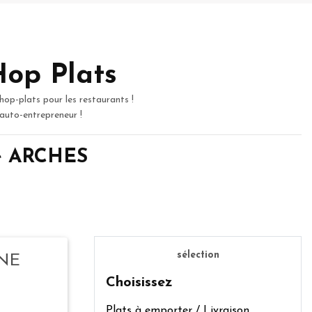
Hop Plats
hop-plats pour les restaurants !
 auto-entrepreneur !
 de ARCHES
sélection
INE
Choisissez
Plats à emporter / Livraison