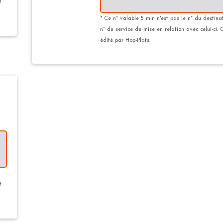
*
t
* Ce n° valable 5 min n'est pas le n° du destina
n° du service de mise en relation avec celui-ci. 
édité par Hop-Plats.
t