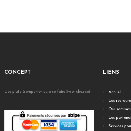
CONCEPT
LIENS
Des plats à emporter ou à se faire livrer chez soi
Accueil
Les restaur
Qui sommes
Les partenai
Services pou