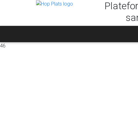
Platefo
sa
46