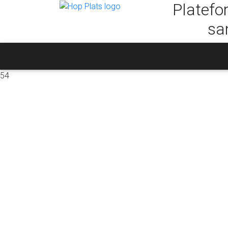
Platefo
sa
54