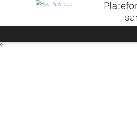
Platefo
sa
9