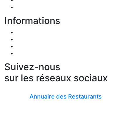
Contact
Informations
CGU-CGV
RGPD
Mentions légales
Mettre à jour les préférences de cookies
Suivez-nous
sur les réseaux sociaux
facebook
Annuaire des Restaurants
Copyright ©
2026 Tous droits réservés |
CANALPHENIX
Autres sites :
www.lesannonceschr.com