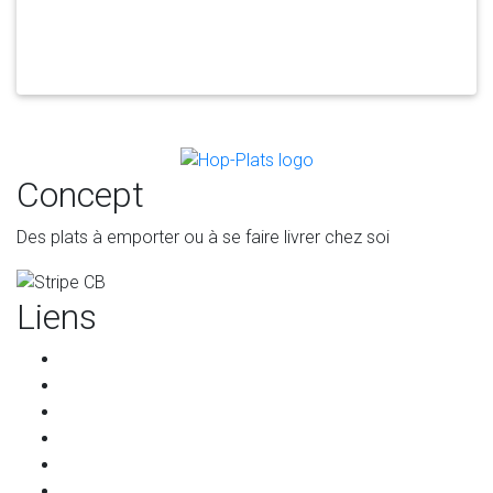
Concept
Des plats à emporter ou à se faire livrer chez soi
Liens
Accueil
Les restaurants
Qui sommes-nous ?
Les partenaires
Services pour les restaurants
Programme de parrainage