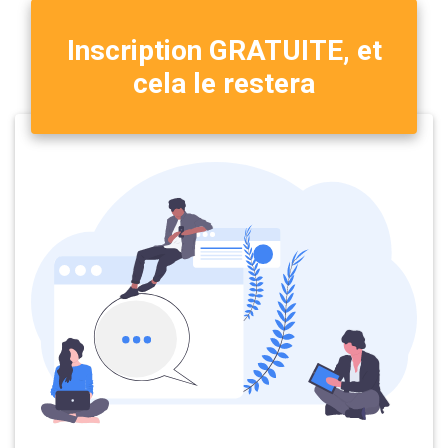
Inscription GRATUITE, et
cela le restera