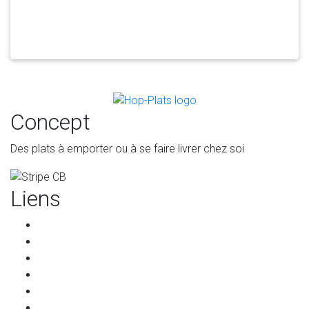
Concept
Des plats à emporter ou à se faire livrer chez soi
Liens
Accueil
Les restaurants
Qui sommes-nous ?
Les partenaires
Services pour les restaurants
Programme de parrainage