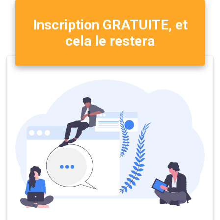
Inscription GRATUITE, et
cela le restera