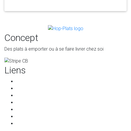
Concept
Des plats à emporter ou à se faire livrer chez soi
Liens
Accueil
Les restaurants
Qui sommes-nous ?
Les partenaires
Services pour les restaurants
Programme de parrainage
Contact