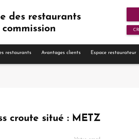
e des restaurants
 commission
C
es restaurants
Avantages clients
Espace restaurateur
ss croute situé : METZ