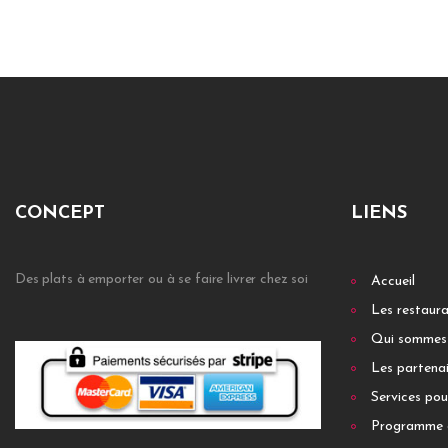
CONCEPT
LIENS
Des plats à emporter ou à se faire livrer chez soi
Accueil
Les restaur
Qui sommes
Les partenai
Services pou
Programme 