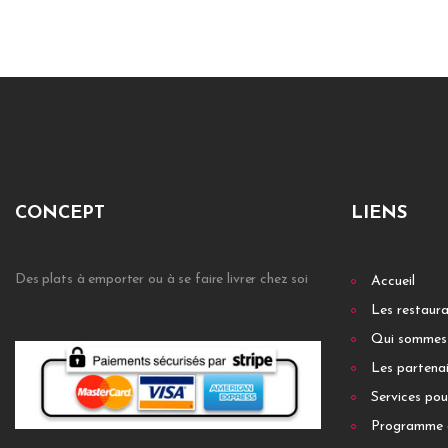
CONCEPT
LIENS
Des plats à emporter ou à se faire livrer chez soi
Accueil
Les restaur
Qui sommes
Les partenai
Services pou
Programme 