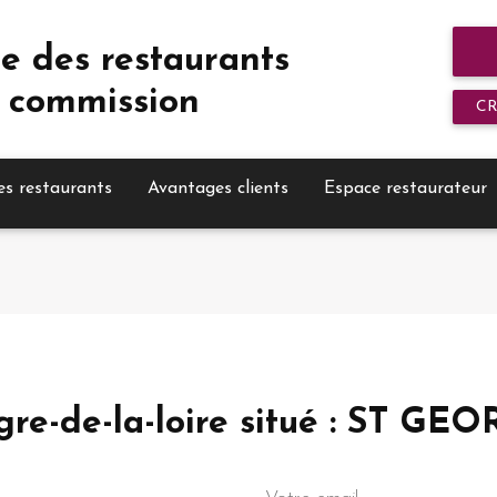
e des restaurants
 commission
C
es restaurants
Avantages clients
Espace restaurateur
u-gre-de-la-loire situé : ST 