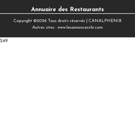
Annuaire des Restaurants
Copyright ©
2026 Tous droits réservés |
CANALPHENIX
Autres sites :
www.lesannonceschr.com
249