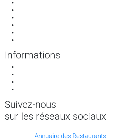
Les restaurants
Qui sommes-nous ?
Les partenaires
Services pour les restaurants
Programme de parrainage
Contact
Informations
CGU-CGV
RGPD
Mentions légales
Mettre à jour les préférences de cookies
Suivez-nous
sur les réseaux sociaux
facebook
Annuaire des Restaurants