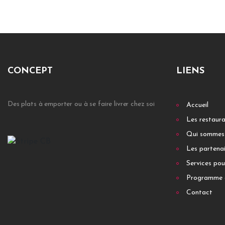
CONCEPT
LIENS
Des plats à emporter ou à se faire livrer chez soi
Accueil
Les restaur
Qui sommes
Les partenai
Services pou
Programme 
Contact