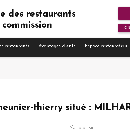
e des restaurants
 commission
C
es restaurants
Avantages clients
Espace restaurateur
meunier-thierry situé : MILHA
Votre email