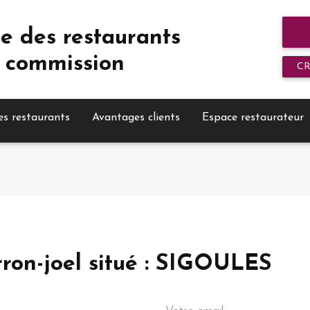
e des restaurants
 commission
C
es restaurants
Avantages clients
Espace restaurateur
erron-joel situé : SIGOULES