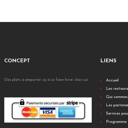
CONCEPT
LIENS
Des plats à emporter ou à se faire livrer chez soi
Accueil
Les restaur
Qui sommes
Les partenai
Services pou
Programme 