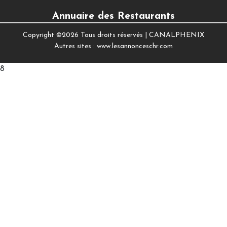
Annuaire des Restaurants
Copyright ©
2026 Tous droits réservés |
CANALPHENIX
Autres sites :
www.lesannonceschr.com
8