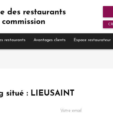
e des restaurants
 commission
C
es restaurants
Avantages clients
Espace restaurateur
og situé : LIEUSAINT
Votre email