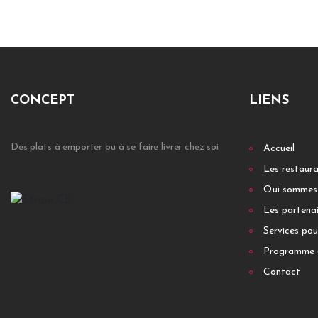
CONCEPT
LIENS
Des plats à emporter ou à se faire livrer chez soi
Accueil
Les restaur
Qui sommes
Les partenai
Services pou
Programme 
Contact