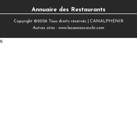
Annuaire des Restaurants
Copyright ©
2026 Tous droits réservés |
CANALPHENIX
Autres sites :
www.lesannonceschr.com
6