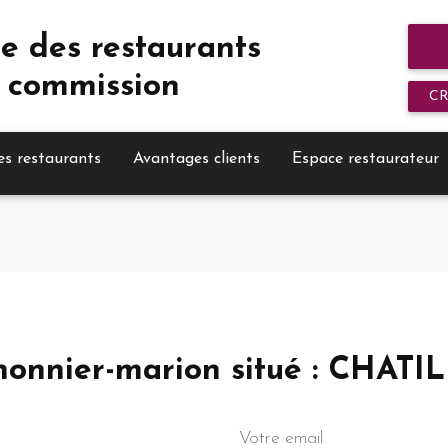
e des restaurants
 commission
C
es restaurants
Avantages clients
Espace restaurateur
 Richonnier-marion situé : 
Votre email