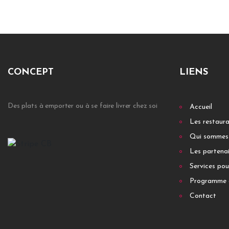
CONCEPT
LIENS
Des plats à emporter ou à se faire livrer chez soi
Accueil
Les restaur
Qui sommes
Les partenai
Services pou
Programme 
Contact