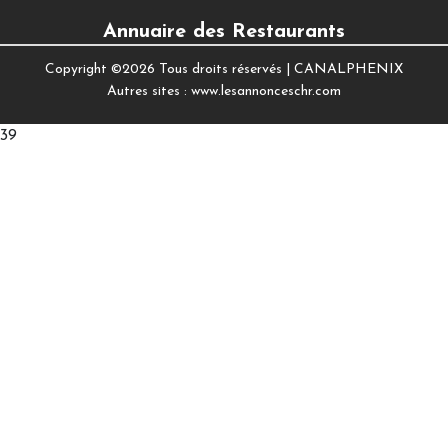
Annuaire des Restaurants
Copyright ©
2026 Tous droits réservés |
CANALPHENIX
Autres sites :
www.lesannonceschr.com
39