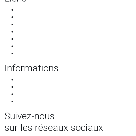
Accueil
Les restaurants
Qui sommes-nous ?
Les partenaires
Services pour les restaurants
Programme de parrainage
Contact
Informations
CGU-CGV
RGPD
Mentions légales
Mettre à jour les préférences de cookies
Suivez-nous
sur les réseaux sociaux