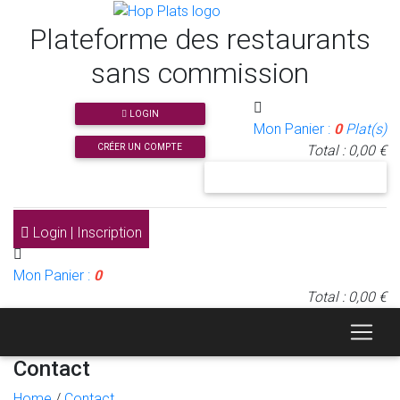
Plateforme des restaurants
sans commission
LOGIN
Mon Panier :
0
Plat(s)
CRÉER UN COMPTE
Total : 0,00 €
J'INSCRIS MON RESTAURANT
Login | Inscription
Mon Panier :
0
Total : 0,00 €
Contact
Home
/
Contact