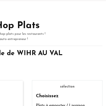
Hop Plats
hop-plats pour les restaurants !
 auto-entrepreneur !
lle de WIHR AU VAL
sélection
Choisissez
Plats à emporter / Livraison