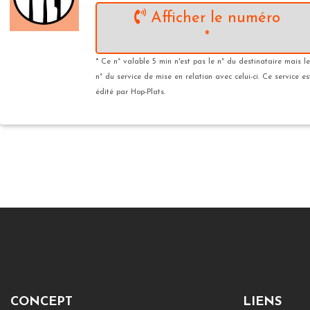
Afficher le numéro
*
* Ce n° valable 5 min n'est pas le n° du destinataire mais le
n° du service de mise en relation avec celui-ci. Ce service es
édité par Hop-Plats.
CONCEPT
LIENS