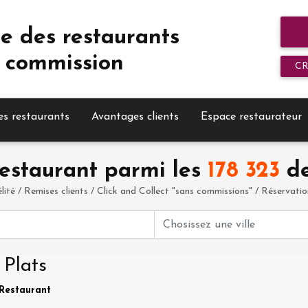
e des restaurants
 commission
C
es restaurants
Avantages clients
Espace restaurateur
estaurant parmi les
178 323
de
élité / Remises clients / Click and Collect "sans commissions" / Réservation 
 Plats
 Restaurant