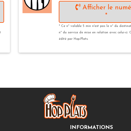
Afficher le numé
*
* Ce n° valable 5 min n'est pas le n° du destina
t
n° du service de mise en relation avec celui-ci. 
édité par Hop-Plats.
INFORMATIONS