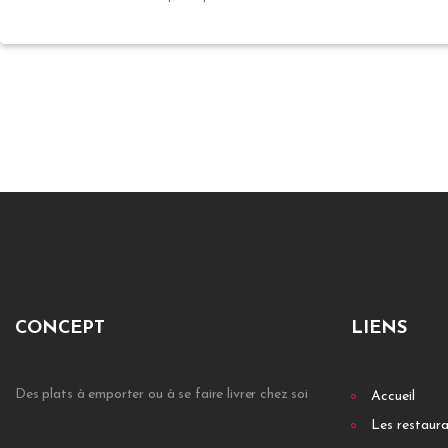
CONCEPT
LIENS
Des plats à emporter ou à se faire livrer chez soi
Accueil
Les restaur