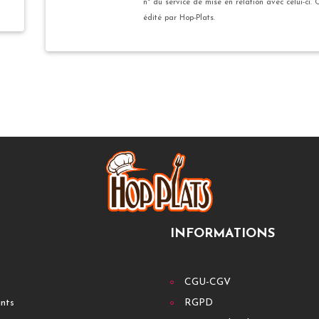
n° du service de mise en relation avec celui-ci. 
édité par Hop-Plats.
INFORMATIONS
CGU-CGV
ants
RGPD