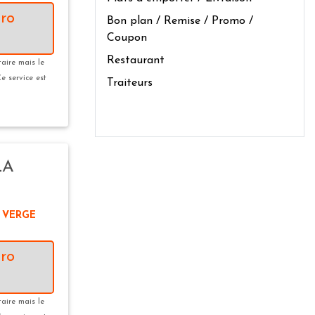
ro
Bon plan / Remise / Promo /
Coupon
Restaurant
taire mais le
Ce service est
Traiteurs
LA
E VERGE
ro
taire mais le