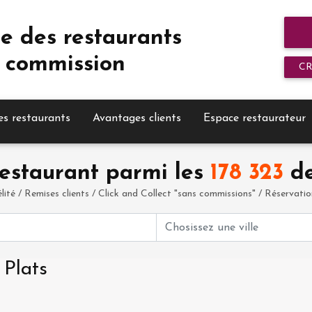
e des restaurants
 commission
C
es restaurants
Avantages clients
Espace restaurateur
estaurant parmi les
178 323
de
élité / Remises clients / Click and Collect "sans commissions" / Réservation 
 Plats