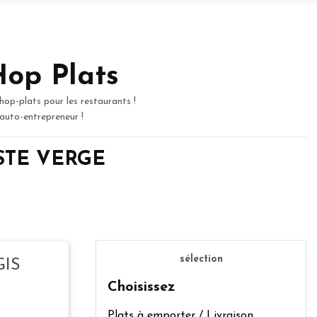
Hop Plats
hop-plats pour les restaurants !
 auto-entrepreneur !
e STE VERGE
sélection
GIS
Choisissez
Plats à emporter / Livraison