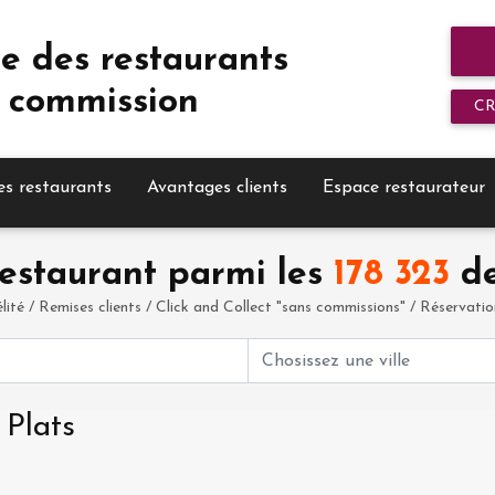
e des restaurants
 commission
C
es restaurants
Avantages clients
Espace restaurateur
estaurant parmi les
178 323
de
élité / Remises clients / Click and Collect "sans commissions" / Réservation 
 Plats