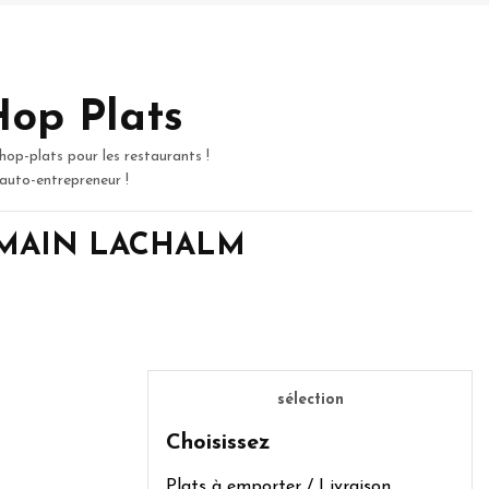
Hop Plats
hop-plats pour les restaurants !
 auto-entrepreneur !
T ROMAIN LACHALM
sélection
Choisissez
Plats à emporter / Livraison