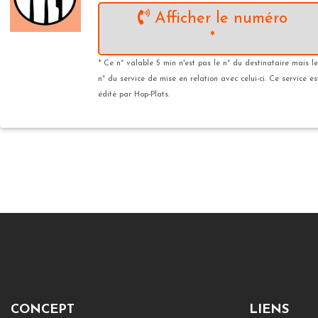
Afficher le numéro
*
* Ce n° valable 5 min n'est pas le n° du destinataire mais le
n° du service de mise en relation avec celui-ci. Ce service es
édité par Hop-Plats.
CONCEPT
LIENS