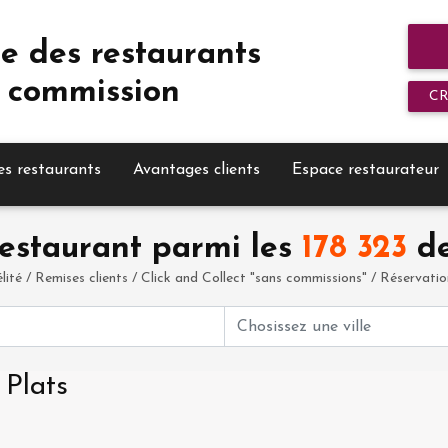
e des restaurants
 commission
C
es restaurants
Avantages clients
Espace restaurateur
estaurant parmi les
178 323
de
élité / Remises clients / Click and Collect "sans commissions" / Réservation 
 Plats