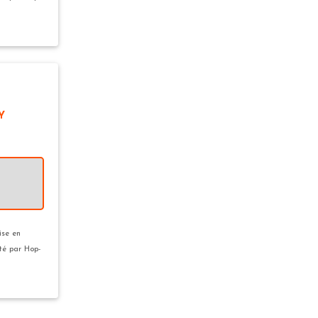
Y
ise en
ité par Hop-