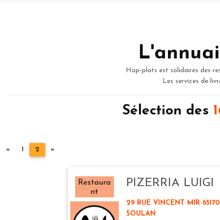
L'annuai
Hop-plats est solidaires des re
Les services de liv
Sélection des
1
Précédent
Suivant
«
1
2
»
PIZERRIA LUIGI
Restaura
nt
29 RUE VINCENT MIR 65170
SOULAN