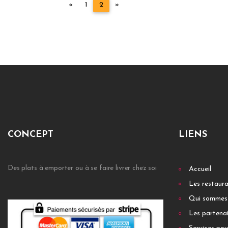
Précédent
Suivant
«
1
2
»
CONCEPT
LIENS
Des plats à emporter ou à se faire livrer chez soi
Accueil
Les restaur
Qui sommes
Les partenai