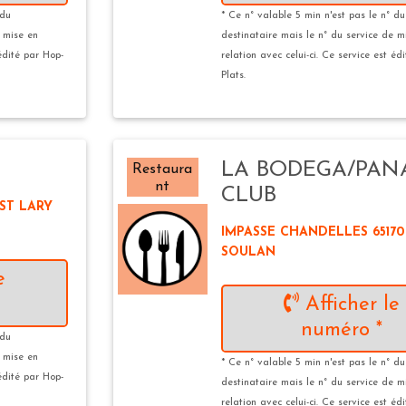
 du
* Ce n° valable 5 min n'est pas le n° du
e mise en
destinataire mais le n° du service de m
 édité par Hop-
relation avec celui-ci. Ce service est éd
Plats.
LA BODEGA/PA
Restaura
nt
CLUB
 ST LARY
IMPASSE CHANDELLES 65170
SOULAN
e
Afficher le
numéro *
 du
e mise en
* Ce n° valable 5 min n'est pas le n° du
 édité par Hop-
destinataire mais le n° du service de m
relation avec celui-ci. Ce service est éd