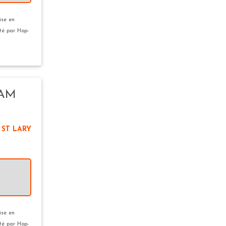
ise en
ité par Hop-
NAM
 ST LARY
ise en
ité par Hop-