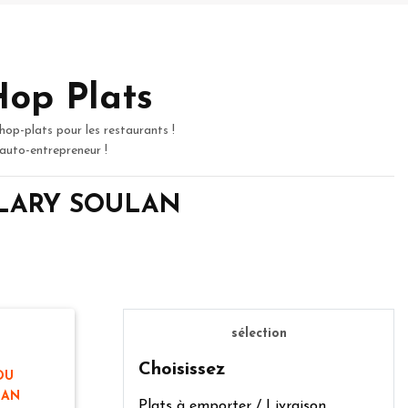
Hop Plats
hop-plats pour les restaurants !
 auto-entrepreneur !
ST LARY SOULAN
sélection
Choisissez
DU
LAN
Plats à emporter / Livraison