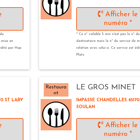
e
Afficher le
numéro *
 du
* Ce n° valable 5 min n'est pas le n° du
e mise en
destinataire mais le n° du service de m
 édité par Hop-
relation avec celui-ci. Ce service est éd
Plats.
LE GROS MINET
Restaura
nt
0 ST LARY
IMPASSE CHANDELLES 65170
SOULAN
e
Afficher le
numéro *