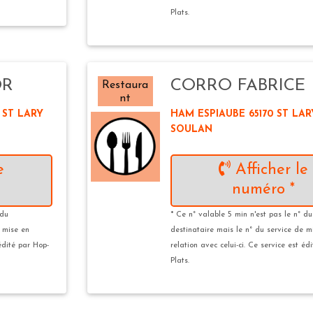
Plats.
OR
CORRO FABRICE
Restaura
nt
 ST LARY
HAM ESPIAUBE 65170 ST LAR
SOULAN
e
Afficher le
numéro *
 du
* Ce n° valable 5 min n'est pas le n° du
e mise en
destinataire mais le n° du service de m
 édité par Hop-
relation avec celui-ci. Ce service est éd
Plats.