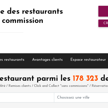
e des restaurants
 commission
C
es restaurants
Avantages clients
Espace restaurateur
estaurant parmi les
178 323
de
élité / Remises clients / Click and Collect "sans commissions" / Réservation 