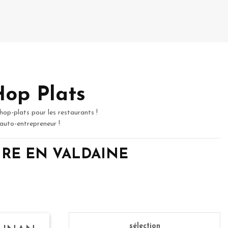
Hop Plats
hop-plats pour les restaurants !
 auto-entrepreneur !
GEOIRE EN VALDAINE
sélection