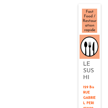
Fast
Food /
Restaur
ation
rapide
LE
SUS
HI
129 Bis
RUE
GABRIE
L PERI