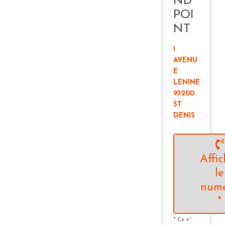
ND
POI
NT
1
AVENU
E
LENINE
93200
ST
DENIS
Affic
le
num
*
* Ce n°