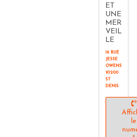
ET
UNE
MER
VEIL
LE
16 RUE
JESSE
OWENS
93200
ST
DENIS
Affic
le
num