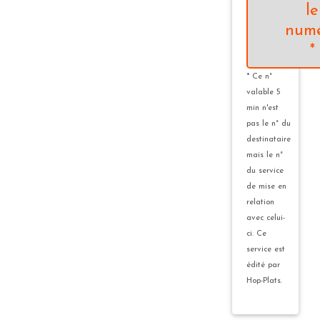
le
num
*
* Ce n°
valable 5
min n'est
pas le n° du
destinataire
mais le n°
du service
de mise en
relation
avec celui-
ci. Ce
service est
édité par
Hop-Plats.