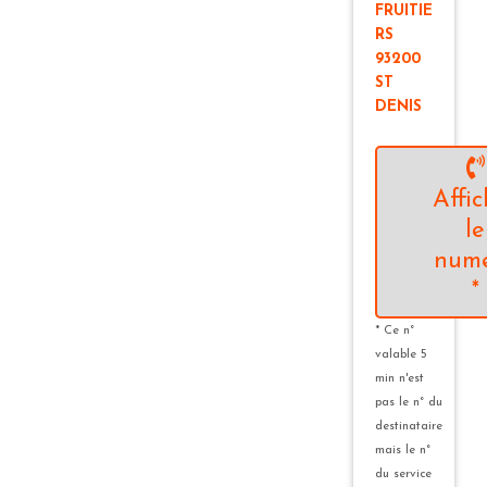
FRUITIE
RS
93200
ST
DENIS
Affic
le
num
*
* Ce n°
valable 5
min n'est
pas le n° du
destinataire
mais le n°
du service