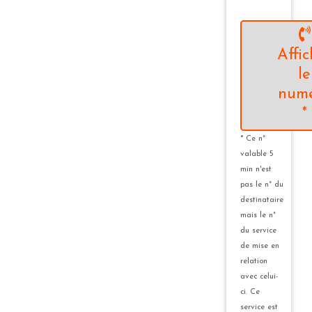
Affic
le
num
*
* Ce n°
valable 5
min n'est
pas le n° du
destinataire
mais le n°
du service
de mise en
relation
avec celui-
ci. Ce
service est