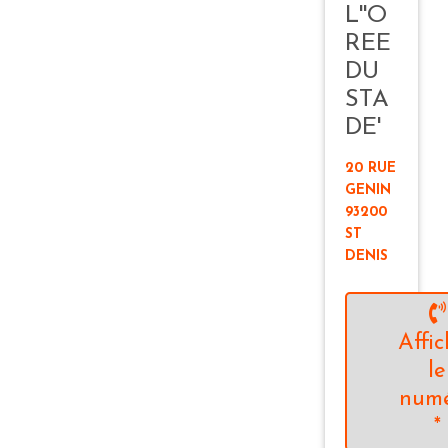
L''O
REE
DU
STA
DE'
20 RUE
GENIN
93200
ST
DENIS
Affic
le
num
*