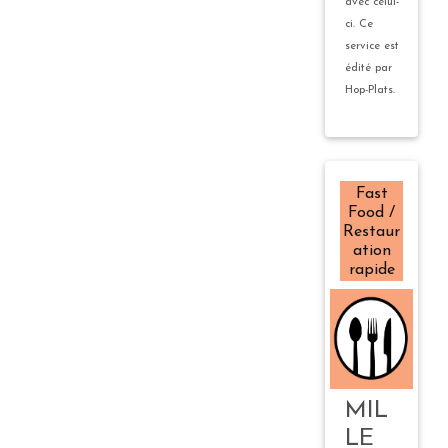
avec celui-
ci. Ce
service est
édité par
Hop-Plats.
Fast
Food /
Restaur
ation
rapide
MIL
LE