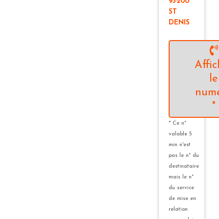
93200
ST
DENIS
Affic
le
num
*
* Ce n°
valable 5
min n'est
pas le n° du
destinataire
mais le n°
du service
de mise en
relation