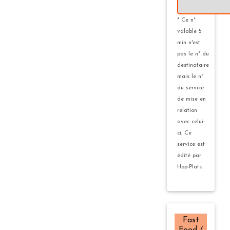
*
* Ce n°
valable 5
min n'est
pas le n° du
destinataire
mais le n°
du service
de mise en
relation
avec celui-
ci. Ce
service est
édité par
Hop-Plats.
Fast