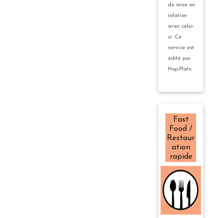
de mise en
relation
avec celui-
ci. Ce
service est
édité par
Hop-Plats.
Fast
Food /
Restaur
ation
rapide