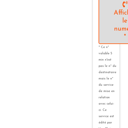
Affic
le
num
*
* Ce n°
valable 5
min n'est
pas le n° du
destinataire
mais le n°
du service
de mise en
relation
avec celui-
ci. Ce
service est
édité par