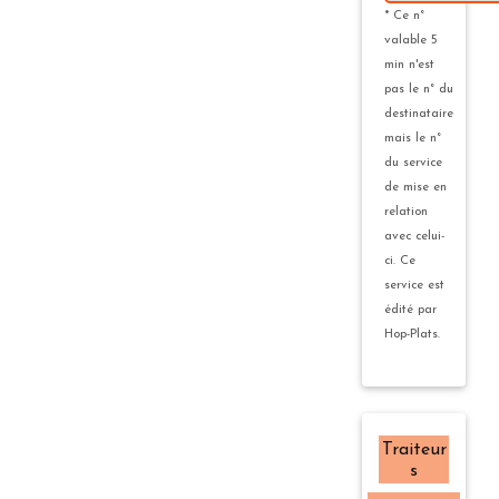
* Ce n°
valable 5
min n'est
pas le n° du
destinataire
mais le n°
du service
de mise en
relation
avec celui-
ci. Ce
service est
édité par
Hop-Plats.
Traiteur
s