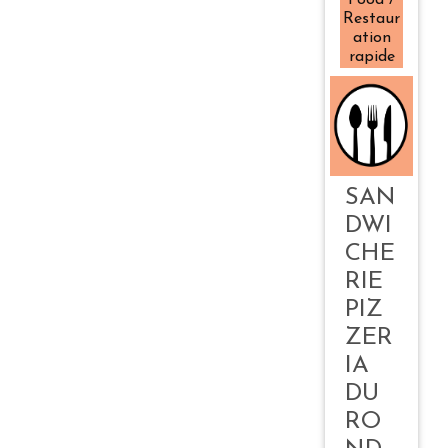
Food /
Restaur
ation
rapide
SAN
DWI
CHE
RIE
PIZ
ZER
IA
DU
RO