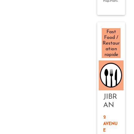
Hop-Plats.
Fast
Food /
Restaur
ation
rapide
JIBR
AN
2
AVENU
E