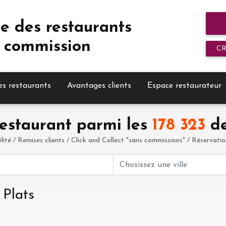
e des restaurants
 commission
C
es restaurants
Avantages clients
Espace restaurateur
estaurant parmi les
178 323
de
élité / Remises clients / Click and Collect "sans commissions" / Réservation 
 Plats