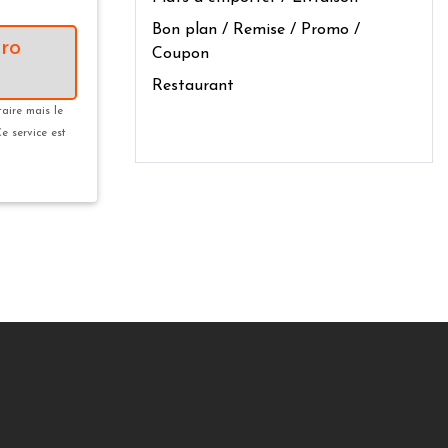
Bon plan / Remise / Promo /
ro
Coupon
Restaurant
taire mais le
Ce service est