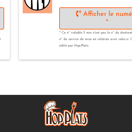
Afficher le numé
*
* Ce n° valable 5 min n'est pas le n° du destina
t
n° du service de mise en relation avec celui-ci. 
édité par Hop-Plats.