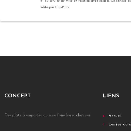
n° du service de mise en relation avec celui-ci. Ce service es
édité par Hop-Plats.
CONCEPT
LIENS
Des plats à emporter ou à se faire livrer chez soi
Accueil
Les restaur