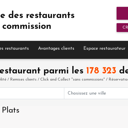
e des restaurants
 commission
C
es restaurants
Avantages clients
Espace restaurateur
estaurant parmi les
178 323
de
élité / Remises clients / Click and Collect "sans commissions" / Réservation 
 Plats