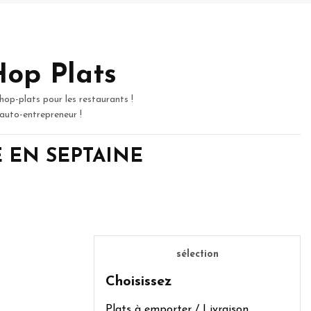
Hop Plats
hop-plats pour les restaurants !
 auto-entrepreneur !
OYE EN SEPTAINE
sélection
Choisissez
Plats à emporter / Livraison