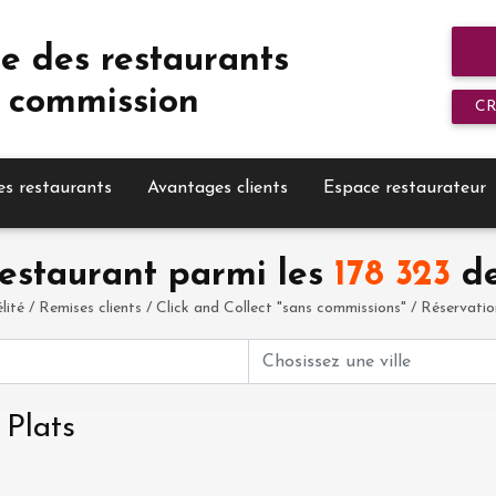
e des restaurants
 commission
C
es restaurants
Avantages clients
Espace restaurateur
estaurant parmi les
178 323
de
élité / Remises clients / Click and Collect "sans commissions" / Réservation 
 Plats