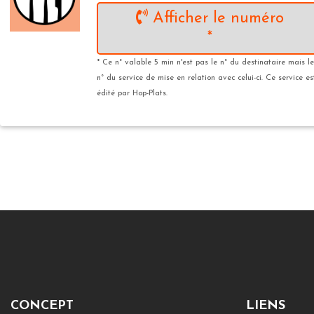
Afficher le numéro
*
* Ce n° valable 5 min n'est pas le n° du destinataire mais le
n° du service de mise en relation avec celui-ci. Ce service es
édité par Hop-Plats.
CONCEPT
LIENS