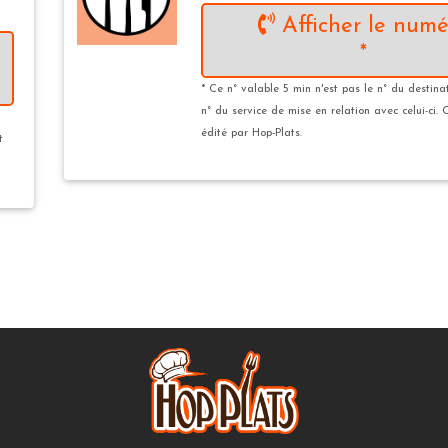
Afficher le numé
*
* Ce n° valable 5 min n'est pas le n° du destina
n° du service de mise en relation avec celui-ci. 
édité par Hop-Plats.
t