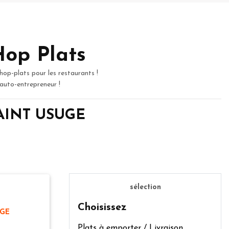
Hop Plats
hop-plats pour les restaurants !
 auto-entrepreneur !
 SAINT USUGE
sélection
Choisissez
UGE
Plats à emporter / Livraison