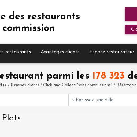
e des restaurants
 commission
C
es restaurants
Avantages clients
Espace restaurateur
estaurant parmi les
178 323
de
élité / Remises clients / Click and Collect "sans commissions" / Réservation 
 Plats