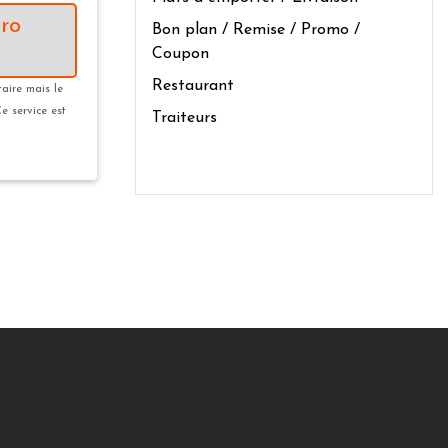
ro
Bon plan / Remise / Promo /
Coupon
Restaurant
taire mais le
Ce service est
Traiteurs