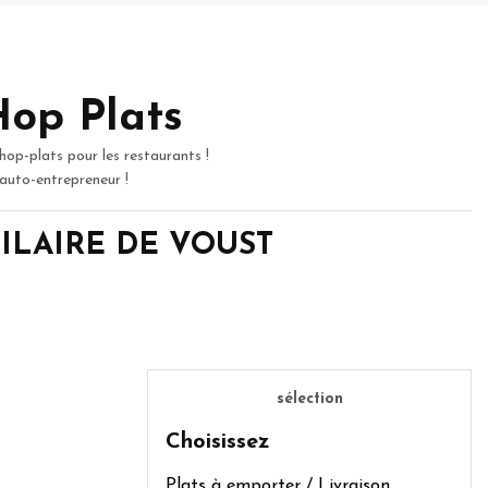
Hop Plats
hop-plats pour les restaurants !
 auto-entrepreneur !
T HILAIRE DE VOUST
sélection
Choisissez
Plats à emporter / Livraison