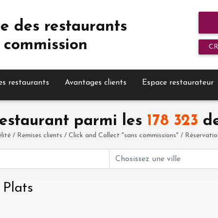
e des restaurants
 commission
C
es restaurants
Avantages clients
Espace restaurateur
estaurant parmi les
178 323
de
élité / Remises clients / Click and Collect "sans commissions" / Réservation 
 Plats