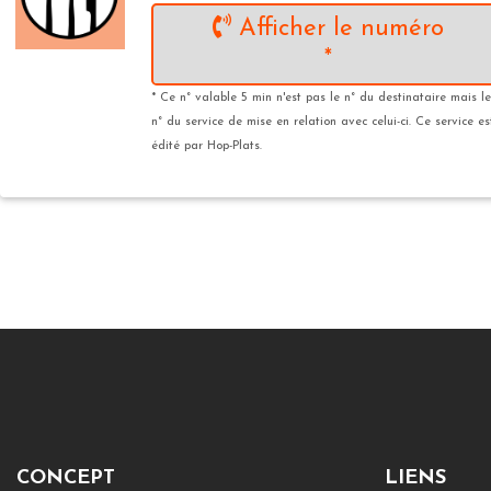
Afficher le numéro
*
* Ce n° valable 5 min n'est pas le n° du destinataire mais le
n° du service de mise en relation avec celui-ci. Ce service es
édité par Hop-Plats.
CONCEPT
LIENS