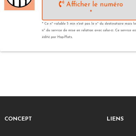
Afficher le numéro
*
* Ce n° valable 5 min n'est pas le n° du destinataire mais le
n° du service de mise en relation avec celui-ci. Ce service es
édité par Hop-Plats.
CONCEPT
LIENS