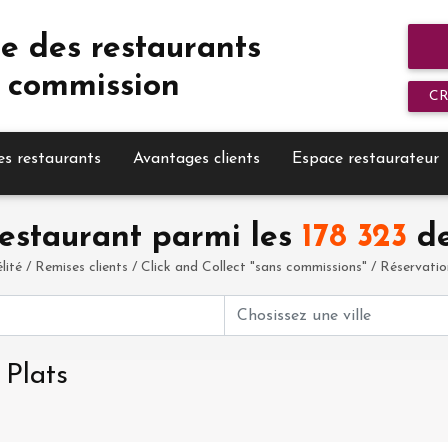
e des restaurants
 commission
C
es restaurants
Avantages clients
Espace restaurateur
estaurant parmi les
178 323
de
élité / Remises clients / Click and Collect "sans commissions" / Réservation 
 Plats