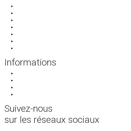
Accueil
Les restaurants
Qui sommes-nous ?
Les partenaires
Services pour les restaurants
Programme de parrainage
Contact
Informations
CGU-CGV
RGPD
Mentions légales
Mettre à jour les préférences de cookies
Suivez-nous
sur les réseaux sociaux
facebook